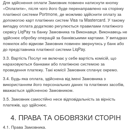
Для здійснення оплати Замовник повинен натиснути кнопку
«Оплатити», після чого його буде перенаправлено на сторінку
платіжної системи Portmone, де можливо здійснити оплату за
допомогою карт платіжних систем Visa та Mastercard. У такому
випадку оплата додатково регулюється правилами платіжного
сервісу LiqPay та банку Замовника та Виконавця. Виконавець не
здійснює обробку операцій за банківськими картами. У випадках
помилок або відмови Замовник повинен звернутись у банк або
до представника платіжної системи LiqPay.
3.3. Вартість Послуг не включає у себе вартість комісій, що
нараховуються банками або платіжною системою за
проведення платежу. Такі комісії Замовник сплачує окремо.
3.4. Будь-яка оплата, здійснена від імені Замовника з
використанням його персональних даних та платіжних засобів,
вважається здійсненою Замовником.
3.5. Замовник самостійно несе відповідальність за вірність
платежів, що здійснює.
4. ПРАВА ТА ОБОВЯЗКИ СТОРІН
4.1. Права Замовника.