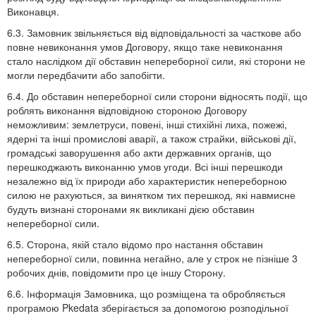
Виконавця.
6.3. Замовник звільняється від відповідальності за часткове або
повне невиконання умов Договору, якщо таке невиконання
стало наслідком дії обставин непереборної сили, які сторони не
могли передбачити або запобігти.
6.4. До обставин непереборної сили сторони відносять події, що
роблять виконання відповідною стороною Договору
неможливим: землетруси, повені, інші стихійні лиха, пожежі,
ядерні та інші промислові аварії, а також страйки, військові дії,
громадські заворушення або акти державних органів, що
перешкоджають виконанню умов угоди. Всі інші перешкоди
незалежно від їх природи або характеристик непереборною
силою не рахуються, за винятком тих перешкод, які навмисне
будуть визнані сторонами як викликані дією обставин
непереборної сили.
6.5. Сторона, якій стало відомо про настання обставин
непереборної сили, повинна негайно, але у строк не пізніше 3
робочих днів, повідомити про це іншу Сторону.
6.6. Інформація Замовника, що розміщена та обробляється
програмою Pkedata зберігається за допомогою розподільної