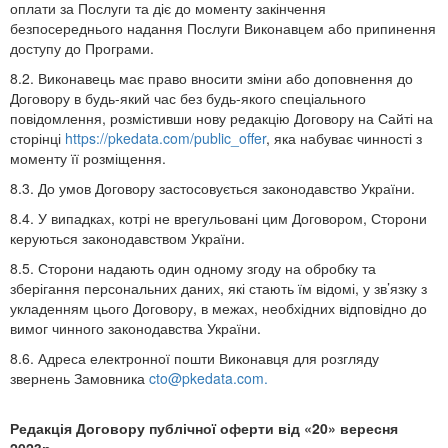
оплати за Послуги та діє до моменту закінчення
безпосереднього надання Послуги Виконавцем або припинення
доступу до Програми.
8.2. Виконавець має право вносити зміни або доповнення до
Договору в будь-який час без будь-якого спеціального
повідомлення, розмістивши нову редакцію Договору на Сайті на
сторінці
https://pkedata.com/public_offer
, яка набуває чинності з
моменту її розміщення.
8.3. До умов Договору застосовується законодавство України.
8.4. У випадках, котрі не врегульовані цим Договором, Сторони
керуються законодавством України.
8.5. Сторони надають один одному згоду на обробку та
зберігання персональних даних, які стають їм відомі, у зв’язку з
укладенням цього Договору, в межах, необхідних відповідно до
вимог чинного законодавства України.
8.6. Адреса електронної пошти Виконавця для розгляду
звернень Замовника
cto@pkedata.com.
Редакція Договору публічної оферти від «20» вересня